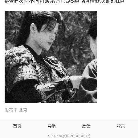
#檀健次何不同舟渡系方巾路透# 🔥#檀健次谢却山#
发布于 北京
首页
导航
反馈
登录
Sina.cn(京ICP0000007)