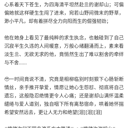
心系着天下苍生，为四海清平坦然赴亖的谢却山；可偏
偏她就这样硬生生闯了进来，宛若山野间微末的野草，
渺小平凡，却有着拼尽全力向阳而生的倔强韧劲；
他在她身上看见了最纯粹的求生执念，也触碰到了自己
沉寂半生久违的人间暖意，万般心绪翻涌而上，素来看
淡生亖、无欲无求的他，竟悄然生出了难以割舍的牵绊
与不舍……
🥹一时间竟说不清，究竟是相柳临别时刻狠下心肠斩断
情丝，亲手推开挚爱，情愿让她心生怨怼、彻底将自己
遗忘，这般隐忍绝情更令人心痛；还是谢却山满怀温柔
缱绻与爱人道别，独自咽下所有离愁宿命，哄着她怀揣
希望安然远去，更让人无力和绝望[泪][泪][泪]