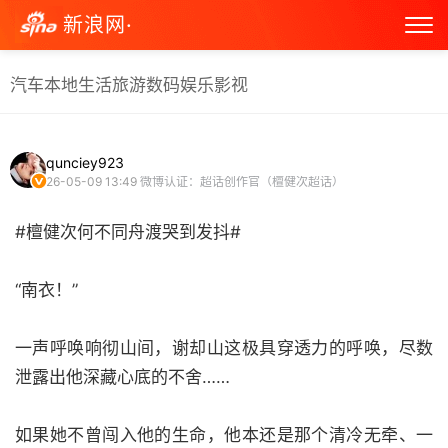
新浪网·
汽车
本地生活
旅游
数码
娱乐
影视
qunciey923
26-05-09 13:49
微博认证：超话创作官（檀健次超话）
#檀健次何不同舟渡哭到发抖#
“南衣！”
一声呼唤响彻山间，谢却山这极具穿透力的呼唤，尽数
泄露出他深藏心底的不舍……
如果她不曾闯入他的生命，他本还是那个清冷无牵、一