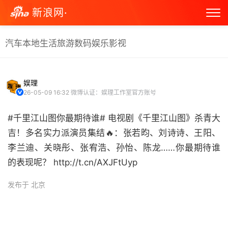
新浪网·
汽车
本地生活
旅游
数码
娱乐
影视
娱理
26-05-09 16:32
微博认证：娱理工作室官方账号
#千里江山图你最期待谁# 电视剧《千里江山图》杀青大
吉！多名实力派演员集结🔥：张若昀、刘诗诗、王阳、
李兰迪、关晓彤、张宥浩、孙怡、陈龙……你最期待谁
的表现呢？ http://t.cn/AXJFtUyp ​
发布于 北京