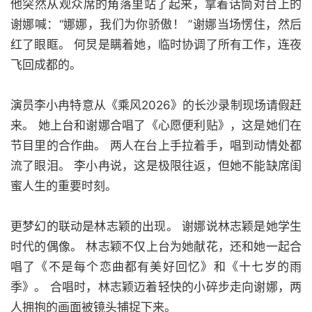
他突然从观众席的角落里站了起来，拿着话筒对台上的
谢娜喊：“娜娜，我们为你骄傲！ ”谢娜当场愣住，然后
红了眼眶。 何炅是瞒着她，临时协调了所有工作，连夜
飞回成都的。
演员李小冉特意从《乘风2026》的长沙录制现场请假赶
来。 她上台和谢娜合唱了《心愿便利贴》，这是她们在
节目里的合作曲。 两人在台上手拉着手，唱到动情处都
流了眼泪。 李小冉说，这是极限往返，但她不能缺席闺
蜜人生的重要时刻。
更梦幻的联动是林志颖的出现。 谢娜说林志颖是她学生
时代的偶像。 林志颖不仅上台为她献花，还和她一起合
唱了《不是每个恋曲都有美好回忆》和《十七岁的雨
季》。 合唱时，林志颖迈着轻快的小碎步走向谢娜，两
人拥抱的画面被镜头捕捉下来。