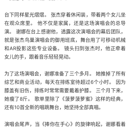
台下同样星光熠熠。 张杰穿着休闲装，带着两个女儿坐
在观众席里。 他不仅是家属，还是这场演唱会的总导
演。 谢娜在台上感谢他，透露这次演唱会的幕后团队，
就是张杰鸟巢演唱会的御用班底，舞台用了可移动机械
和AR投影这些专业设备。 镜头扫到张杰时，他正牵着
女儿的手，跟着音乐轻轻晃动。
为了这场演唱会，谢娜准备了三个多月。 她推掉了所有
综艺和商业活动，每天在排练室待超过6个小时。 因为
膝盖有旧伤，排练时常常需要戴着护膝。 三个月下来，
她瘦了8斤。 歌单里除了《菠萝菠萝蜜》这样的经典，
还有10首全新的唱跳舞台，她坚持全部真唱。
演唱会尾声，当《捧你在手心》的旋律响起，谢娜看着