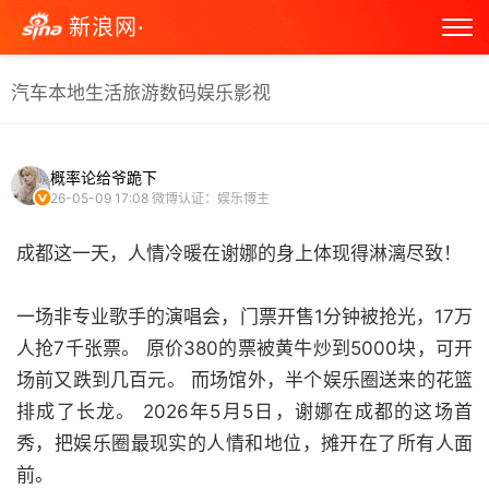
新浪网·
汽车
本地生活
旅游
数码
娱乐
影视
概率论给爷跪下
26-05-09 17:08
微博认证：娱乐博主
成都这一天，人情冷暖在谢娜的身上体现得淋漓尽致！
一场非专业歌手的演唱会，门票开售1分钟被抢光，17万
人抢7千张票。 原价380的票被黄牛炒到5000块，可开
场前又跌到几百元。 而场馆外，半个娱乐圈送来的花篮
排成了长龙。 2026年5月5日，谢娜在成都的这场首
秀，把娱乐圈最现实的人情和地位，摊开在了所有人面
前。