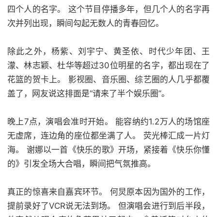
四个人的名字。 这个节目停播多年，但几个人的名字再
次并列出现，瞬间勾起无数人的青春回忆。
除此之外，杨紫、刘宇宁、黄圣依、时代少年团、王
濛、林志颖、杜华等超过30位明星的名字，都出现在了
花篮的贺卡上。 影视圈、音乐圈、综艺圈的人几乎都覆
盖了，网友说这排面是“请来了半个娱乐圈”。
晚上7点，演唱会准时开始。 能容纳约1.2万人的场馆座
无虚席，连边角的座位都坐满了人。 荧光棒汇成一片灯
海。 谢娜以一首《快乐的歌》开场，紧接着《快乐你懂
的》引发全场大合唱，瞬间把气氛推高。
真正的惊喜来自嘉宾环节。 何炅原本因为国外的工作，
提前录好了VCR说无法到场。 但演唱会进行到后半段，