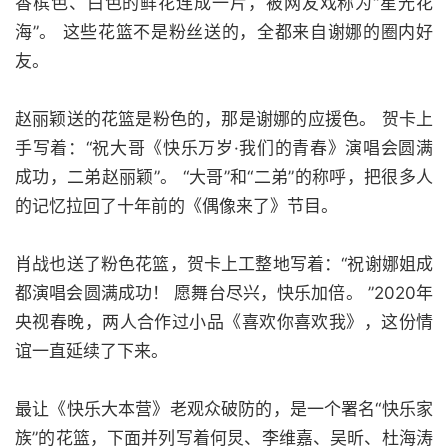
香槟色、白色的鲜花连成一片，被网友戏称为“星光花
海”。 这些花篮不是粉丝送的，全都来自谢娜的圈内好
友。
赵丽颖送的花篮是粉色的，那是谢娜的应援色。 贺卡上
手写着：“祝大哥《快乐万岁·我们的青春》演唱会圆满
成功，二弟赵丽颖”。 “大哥”和“二弟”的称呼，把很多人
的记忆拉回了十年前的《偶像来了》节目。
肖战也送了粉色花篮，贺卡上工整地写着：“祝谢娜姐成
都演唱会圆满成功！ 愿舞台尽兴，快乐加倍。 ”2020年
央视春晚，两人合作过小品《喜欢你喜欢我》，这份情
谊一直延续了下来。
最让《快乐大本营》老观众破防的，是一个署名“快乐家
族”的花篮，下面并列写着何炅、李维嘉、吴昕、杜海涛