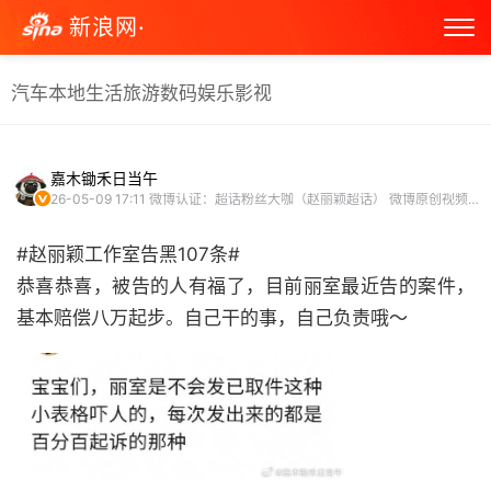
新浪网·
汽车
本地生活
旅游
数码
娱乐
影视
嘉木锄禾日当午
26-05-09 17:11
微博认证：超话粉丝大咖（赵丽颖超话） 微博原创视频博主
#赵丽颖工作室告黑107条#
恭喜恭喜，被告的人有福了，目前丽室最近告的案件，
基本赔偿八万起步。自己干的事，自己负责哦～ ​