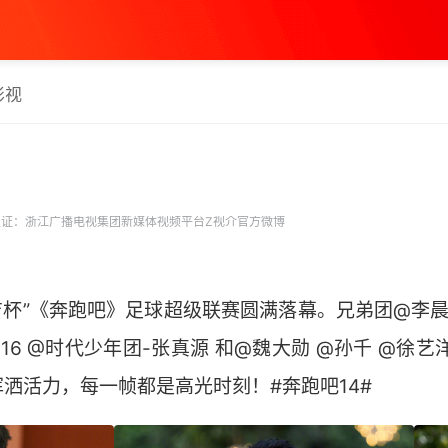
影视
证：浙江广播电视集团新媒体视频平台Z视介官方微博
老吉杯”《奔跑吧》足球超级联赛圆满落幕。兄弟团@李晨 
616 @时代少年团-张真源 和@魏大勋 @孙千 @徐艺洋-Y
活力，每一帧都是高光时刻！#奔跑吧14# ​​​