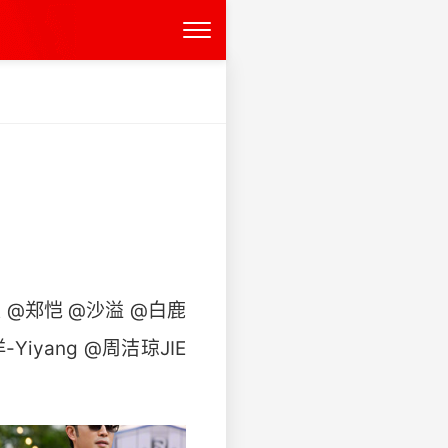
@郑恺 @沙溢 @白鹿
iyang @周洁琼JIE