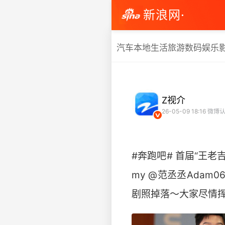
新浪网·
汽车
本地生活
旅游
数码
娱乐
Z视介
26-05-09 18:16
微博认
#奔跑吧# 首届“王
my @范丞丞Adam0
剧照掉落～大家尽情挥洒