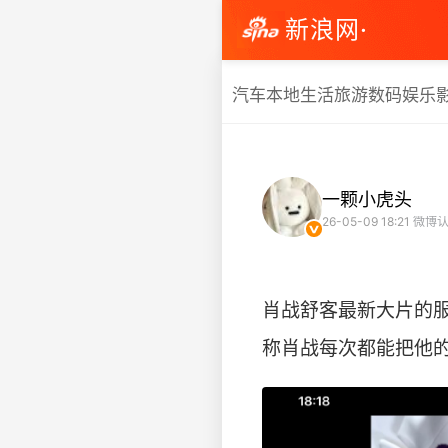
新浪网·
汽车
本地生活
旅游
数码
娱乐
一颗小虎头
26-05-09 18:21
微博认
肖战舒客最新大片的
称肖战每次都能把他的