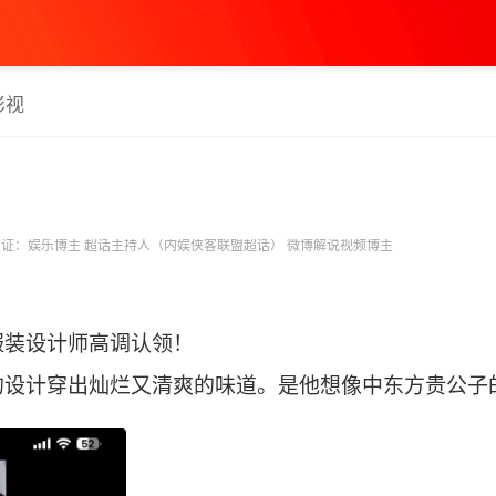
影视
证：娱乐博主 超话主持人（内娱侠客联盟超话） 微博解说视频博主
服装设计师高调认领！
设计穿出灿烂又清爽的味道。是他想像中东方贵公子的