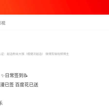
影视
认证：超话粉丝大咖（檀健次超话） 微博剪辑视频博主
日 ✨日常签到📝
艾漫已签 百度花已送
乐