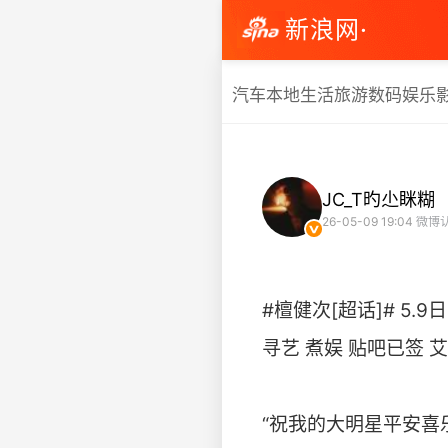
新浪网·
汽车
本地生活
旅游
数码
娱乐
JC_T旳尐眯糊
26-05-09 19:04
微博
#檀健次[超话]# 5.9
寻艺 煮娱 贴吧已签 
“祝我的大明星平安喜