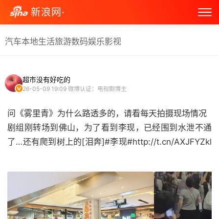
新浪网·
汽车
本地生活
旅游
数码
娱乐
影视
超市没有好吃的
26-05-09 19:09
微博认证：电视剧博主
问《雾里青》为什么路透多的，请看每天拍摄现场情况
剧组刚转场到佛山，为了看到李现，已经围到水泄不通
了…还有爬到树上的[泪奔]#李现#http://t.cn/AXJFYZkl