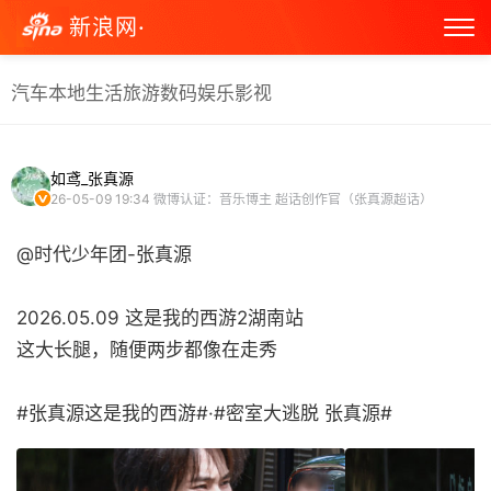
新浪网·
汽车
本地生活
旅游
数码
娱乐
影视
如鸢_张真源
26-05-09 19:34
微博认证：音乐博主 超话创作官（张真源超话）
@时代少年团-张真源
2026.05.09 这是我的西游2湖南站
这大长腿，随便两步都像在走秀
#张真源这是我的西游#·#密室大逃脱 张真源# ​