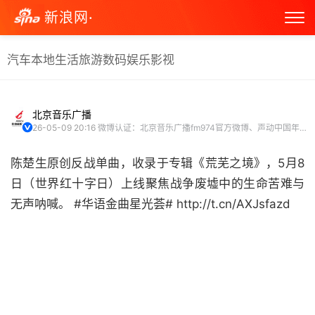
新浪网·
汽车
本地生活
旅游
数码
娱乐
影视
北京音乐广播
26-05-09 20:16
微博认证：北京音乐广播fm974官方微博、声动中国年度最具影响力电台
陈楚生原创反战单曲，收录于专辑《荒芜之境》，5月8
日（世界红十字日）上线聚焦战争废墟中的生命苦难与
无声呐喊。 #华语金曲星光荟# http://t.cn/AXJsfazd ​