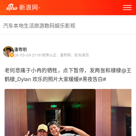
新浪网·
汽车
本地生活
旅游
数码
娱乐
影视
潘粤明
26-05-09 21:16
微博认证：潘粤明，影视演员
老何悲痛于小冉的牺牲，点下暂停，发两张和棣棣@王
鹤棣_Dylan 欢乐的照片大家缓缓#黑夜告白# ​