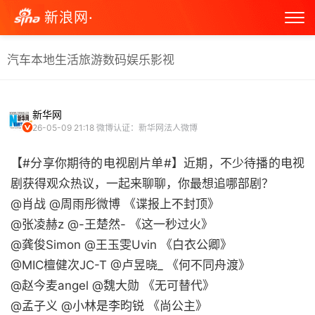
新浪网·
汽车
本地生活
旅游
数码
娱乐
影视
新华网
26-05-09 21:18
微博认证：新华网法人微博
【#分享你期待的电视剧片单#】近期，不少待播的电视
剧获得观众热议，一起来聊聊，你最想追哪部剧？
@肖战 @周雨彤微博 《谍报上不封顶》
@张凌赫z @-王楚然- 《这一秒过火》
@龚俊Simon @王玉雯Uvin 《白衣公卿》
@MIC檀健次JC-T @卢昱晓_ 《何不同舟渡》
@赵今麦angel @魏大勋 《无可替代》
@孟子义 @小林是李昀锐 《尚公主》