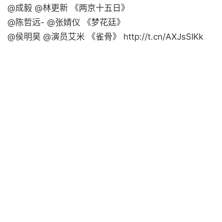
@成毅 @林更新 《两京十五日》
@陈哲远- @张婧仪 《梦花廷》
@侯明昊 @演员艾米 《雀骨》 http://t.cn/AXJsSIKk