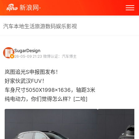
新浪网·
汽车
本地生活
旅游
数码
娱乐
影视
SugarDesign
26-05-09 21:23
微博认证：汽车博主
岚图追光S申报图发布！
好家伙武汉FUV！
车身尺寸5050X1998x1636，轴距3米
纯电动力，你们觉得怎么样？[二哈] ​