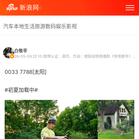
新浪网·
汽车
本地生活
旅游
数码
娱乐
影视
白敬亭
26-05-09 22:10
微博认证：演员，作品：搜狐视频周播剧《匆匆那年》电影《谁的青春不迷茫》
0033 7788[太阳]
#初夏加载中# ​