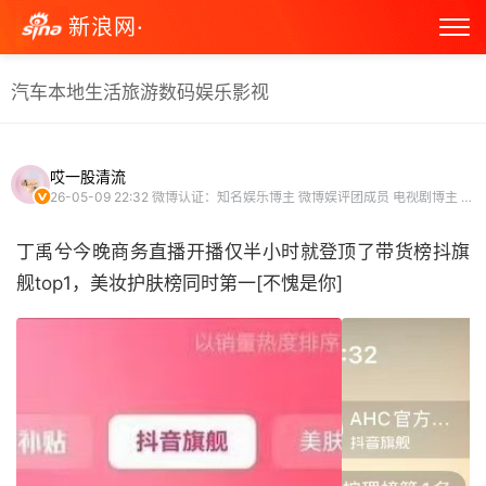
新浪网·
汽车
本地生活
旅游
数码
娱乐
影视
哎一股清流
26-05-09 22:32
微博认证：知名娱乐博主 微博娱评团成员 电视剧博主 视频博主
丁禹兮今晚商务直播开播仅半小时就登顶了带货榜抖旗
舰top1，美妆护肤榜同时第一[不愧是你] ​