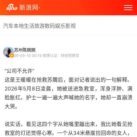
新浪网·
汽车
本地生活
旅游
数码
娱乐
影视
苏州陈婉婉
26-05-10 00:15
微博认证：财经观察官
“公司不允许”
这是王暖暖在抢救苏醒后，面对记者说出的一句解释。
2026年5月8日凌晨，她被送进急救室，浑身浮肿、满
脸胀红。护士一遍一遍大声喊她的名字，她却一直崩溃
大哭。
说实话，看见这四个字从她嘴里蹦出来，我比她看见抢
救室的灯还觉得心寒。一个从34米悬崖捡回命的女人，