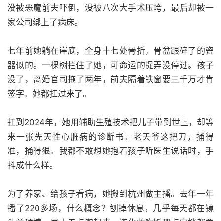
没被恶魔前夫吓倒，没被八次大手术压垮，最后却被一
家公司绑上了病床。
七年前她躺在崖底，全身十七处骨折，骨盆跟碎了的瓷
器似的。一棵树拦住了她，可命运的捉弄没停过。孩子
没了，离婚官司拖了两年，前夫隔着铁窗要三千万才肯
签字。她都扛过来了。
扛到2024年，她用辅助生殖技术把儿子带到世上，却等
来一张先天性心脏病的诊断书。老天爷这把刀，捅得
准，捅得狠。我都不敢想她抱着孩子听医生说话时，手
抖成什么样。
为了养家、给孩子看病，她搬到杭州做主播。去年一年
播了220多场，什么概念？刨掉休息，几乎每天都在镜