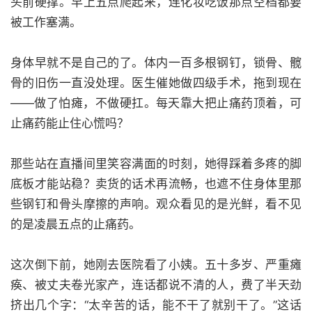
头前硬撑。早上五点爬起来，连化妆吃饭那点空档都要
被工作塞满。
身体早就不是自己的了。体内一百多根钢钉，锁骨、髋
骨的旧伤一直没处理。医生催她做四级手术，拖到现在
——做了怕瘫，不做硬扛。每天靠大把止痛药顶着，可
止痛药能止住心慌吗？
那些站在直播间里笑容满面的时刻，她得踩着多疼的脚
底板才能站稳？卖货的话术再流畅，也遮不住身体里那
些钢钉和骨头摩擦的声响。观众看见的是光鲜，看不见
的是凌晨五点的止痛药。
这次倒下前，她刚去医院看了小姨。五十多岁、严重瘫
痪、被丈夫卷光家产，连话都说不清的人，费了半天劲
挤出几个字：“太辛苦的话，能不干了就别干了。”这话