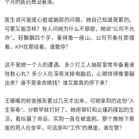
个月的医药费没着落。
医生说可能是心脏或脑部的问题，她自己知道是累的。
可累又能怎样？有人问她为什么不歇歇，她说“公司不允
许”。轻飘飘四个字，重得像一座山。公司节奏在那摆
着，KPI在那挂着，谁敢停？
这不是她一个人的遭遇。多少打工人抽屉里常年备着速
效救心丸？多少人在深夜关掉电脑后，心跳快得像要蹦
出来？谁不是拿命换钱？谁又敢真的停下来？
王暖暖的检查报告要过几天才出来，可她拿到的这份“人
生答卷”，分数早就打好了。她用钢钉和止痛药撑起的生
活，看似赢了命运，实则一直在被盘剥。那个推她下悬
崖的男人在坐牢，可这座叫“工作”的悬崖，谁在管？