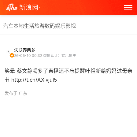
新浪网·
汽车
本地生活
旅游
数码
娱乐
影视
失联养樂多
26-05-10 00:32
微博认证：娱乐博主
笑晕 蔡文静喝多了直播还不忘提醒叶祖新给妈妈过母亲
节 http://t.cn/AXivjuI5 ​
发布于 广东