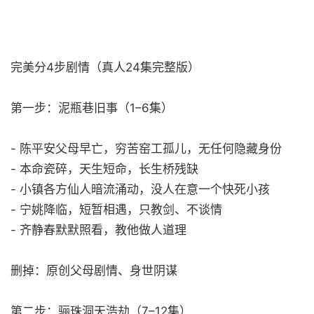
完美分4步剧情（真人24集完整版）
第一步：泥瓶巷旧事（1–6集）
- 陈平安父母早亡，穷苦窑工孤儿，无任何隐藏身份
- 本命瓷碎，天生短命，长生桥残缺
- 小镇各方仙人暗流涌动，没人在意一个快死小孩
- 宁姚降临，短暂相遇，只教剑、不谈情
- 齐静春默默照看，教他做人道理
删掉：原创父母剧情、身世阴谋
第二步：骊珠洞天浩劫（7–12集）