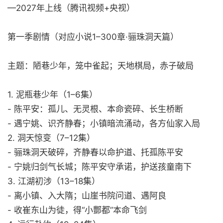
—2027年上线（腾讯视频+央视）
第一季剧情（对应小说1–300章·骊珠洞天篇）
主题：陋巷少年，笼中雀起；天地棋局，赤子破局
1. 泥瓶巷少年（1–6集）
- 陈平安：孤儿、无灵根、本命瓷碎、长生桥断
- 遇宁姚、识齐静春；小镇暗流涌动，各方仙家入局
2. 洞天惊变（7–12集）
- 骊珠洞天破碎，齐静春以命护道、托孤陈平安
- 宁姚归剑气长城；陈平安守承诺，护送孩童南下
3. 江湖初涉（13–18集）
- 离小镇、入大隋；山崖书院问道、遇阿良
- 收崔东山为徒，得“小酆都”本命飞剑