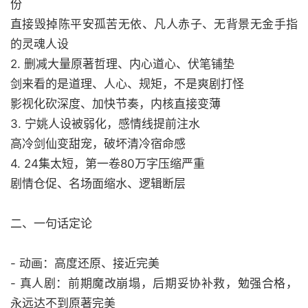
份
直接毁掉陈平安孤苦无依、凡人赤子、无背景无金手指
的灵魂人设
2. 删减大量原著哲理、内心道心、伏笔铺垫
剑来看的是道理、人心、规矩，不是爽剧打怪
影视化砍深度、加快节奏，内核直接变薄
3. 宁姚人设被弱化，感情线提前注水
高冷剑仙变甜宠，破坏清冷宿命感
4. 24集太短，第一卷80万字压缩严重
剧情仓促、名场面缩水、逻辑断层
二、一句话定论
- 动画：高度还原、接近完美
- 真人剧：前期魔改崩塌，后期妥协补救，勉强合格，
永远达不到原著完美