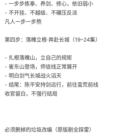
- 一步步练拳、养剑、修心，依旧弱小
- 不开挂、不越级、不碾压反派
凡人一步一步熬
第四步：落魄立根·奔赴长城（19–24集）
- 扎根落魄山，立自己的规矩
- 崔东山登场，师徒线正常展开
- 明白剑气长城战火滔天
- 结尾：陈平安持剑远行，前往蛮荒前线
收官留白，不强行结局
必须删掉的垃圾改编（原版剧全踩雷）