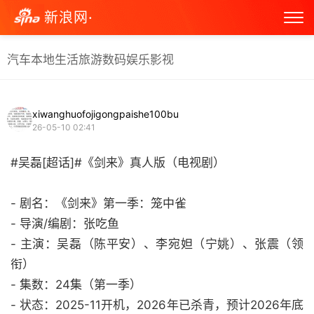
新浪网·
汽车
本地生活
旅游
数码
娱乐
影视
xiwanghuofojigongpaishe100bu
26-05-10 02:41
#吴磊[超话]#《剑来》真人版（电视剧）
- 剧名：《剑来》第一季：笼中雀
- 导演/编剧：张吃鱼
- 主演：吴磊（陈平安）、李宛妲（宁姚）、张震（领
衔）
- 集数：24集（第一季）
- 状态：2025-11开机，2026年已杀青，预计2026年底