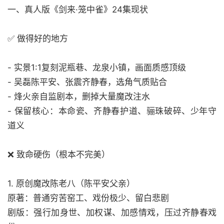
一、真人版《剑来·笼中雀》24集现状
✅ 做得好的地方
- 实景1:1复刻泥瓶巷、龙泉小镇，画面质感顶级
- 吴磊陈平安、张震齐静春，选角气质贴合
- 烽火亲自监剧本，删掉大量魔改注水
- 保留核心：本命瓷、齐静春护道、骊珠破碎、少年守
道义
❌ 致命硬伤（根本不完美）
1. 原创魔改陈老八（陈平安父亲）
原著：普通穷苦窑工、戏份极少、留白悲剧
剧版：强行加身世、加权谋、加感情戏，压过齐静春戏