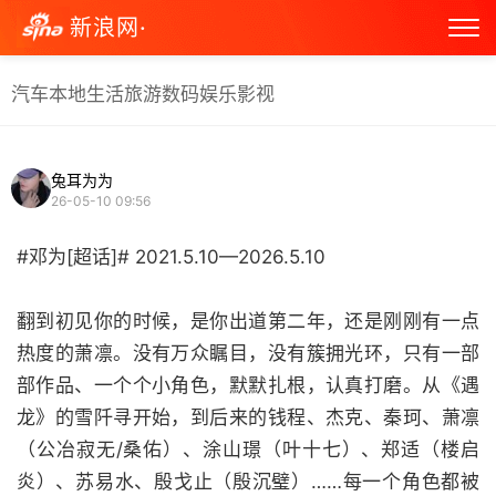
新浪网·
汽车
本地生活
旅游
数码
娱乐
影视
兔耳为为
26-05-10 09:56
#邓为[超话]# 2021.5.10—2026.5.10
翻到初见你的时候，是你出道第二年，还是刚刚有一点
热度的萧凛。没有万众瞩目，没有簇拥光环，只有一部
部作品、一个个小角色，默默扎根，认真打磨。从《遇
龙》的雪阡寻开始，到后来的钱程、杰克、秦珂、萧凛
（公冶寂无/桑佑）、涂山璟（叶十七）、郑适（楼启
炎）、苏易水、殷戈止（殷沉璧）……每一个角色都被