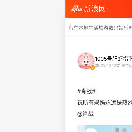
新浪网·
汽车
本地生活
旅游
数码
娱乐
1005号肥虾指
26-05-10 10:21
微博认
#肖战#
祝所有妈妈永远是热烈
@肖战 ​