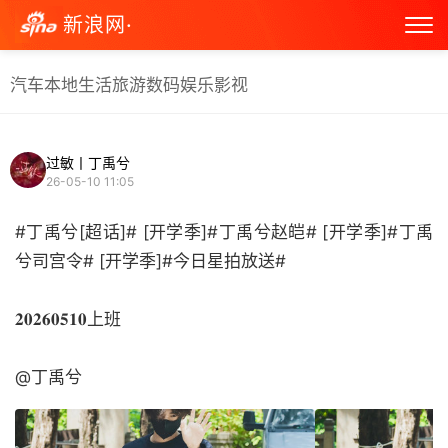
新浪网·
汽车
本地生活
旅游
数码
娱乐
影视
过敏丨丁禹兮
26-05-10 11:05
#丁禹兮[超话]# [开学季]#丁禹兮赵皑# [开学季]#丁禹
兮司宫令# [开学季]#今日星拍放送#
𝟐𝟎𝟐𝟔𝟎𝟓𝟏𝟎上班
@丁禹兮 ​