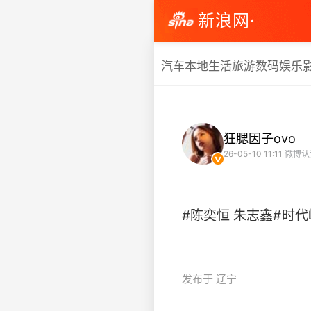
新浪网·
汽车
本地生活
旅游
数码
娱乐
狂腮因子ovo
26-05-10 11:11
微博认
#陈奕恒 朱志鑫#时代峰峻
发布于 辽宁