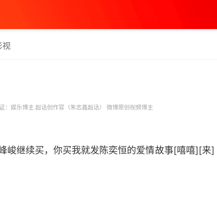
影视
证：娱乐博主 超话创作官（朱志鑫超话） 微博原创视频博主
继续买，你买我就发陈奕恒的爱情故事[嘻嘻][来] http:/