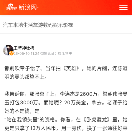
新浪网·
汽车
本地生活
旅游
数码
娱乐
影视
王牌神吐槽
26-05-10 11:24
微博认证：娱乐博主
都别吹章子怡了。当年拍《英雄》，她的片酬，连陈道
明的零头都算不上。
我告诉你，那张桌子上，李连杰是2600万，梁朝伟张曼
玉打包3000万。而她呢？20万美金，拿去。老谋子给
她的不是钱，是
“站在我镜头里”的资格。你看，在《卧虎藏龙》里，她
更是只拿了13万人民币，用一身伤，换了一张通往好莱