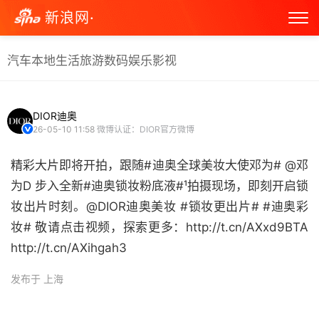
新浪网·
汽车
本地生活
旅游
数码
娱乐
影视
DIOR迪奥
26-05-10 11:58
微博认证：DIOR官方微博
精彩大片即将开拍，跟随#迪奥全球美妆大使邓为# @邓
为D 步入全新#迪奥锁妆粉底液#¹拍摄现场，即刻开启锁
妆出片时刻。@DIOR迪奥美妆 #锁妆更出片# #迪奥彩
妆# 敬请点击视频，探索更多：http://t.cn/AXxd9BTA
http://t.cn/AXihgah3 ​
发布于 上海