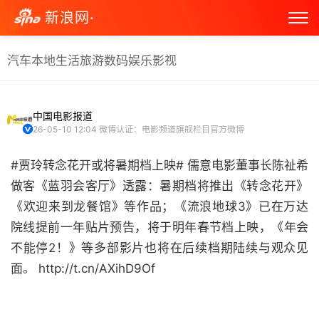
新浪网·
汽车
本地生活
旅游
数码
娱乐
影视
中国电影报道
26-05-10 12:04
微博认证：电影频道旗舰栏目官方微博
#贾玲转念花开或将暑期档上映# 儒意电影董事长陈祉希
做客《蓝羽会客厅》透露：暑期档将推出《转念花开》
《欢迎来到龙餐馆》等作品；《流浪地球3》已在万达
院线提前一年贴片预告，将于明年春节档上映，《年会
不能停2！》等多部影片也将在后续档期陆续与观众见
面。 http://t.cn/AXihD9Of ​