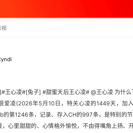
影视
ndi
兔子]#王心凌#[兔子] #甜蜜天后王心凌# @王心凌 为
凌(2026年5月10日，特关心凌的1449天，加入
b的第1246条，记录、存入CH的997条，是特别的节
暖，心里甜甜的、心情格外愉悦，不由得嘴角上扬、开