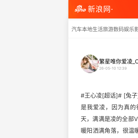
新浪网·
汽车
本地生活
旅游
数码
娱乐
繁星唯你爱凌_Cy
26-05-10 12:39
#王心凌[超话]# [
是我爱凌，因为真的很爱
天，满满是凌的全部V
暖阳洒满角落，很温