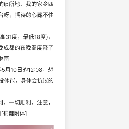
ip所地、我的家乡四
舞台呀，期待的心藏不住
31度，最低18度)，
晚成都的夜晚温度降了
淋雨
月10日的12:08，想
没体能，身体会抗议的
利，一切顺利，注意，
[锦鲤附体]