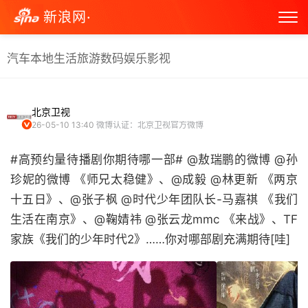
新浪网·
汽车
本地生活
旅游
数码
娱乐
影视
北京卫视
26-05-10 13:40
微博认证：北京卫视官方微博
#高预约量待播剧你期待哪一部# @敖瑞鹏的微博 @孙
珍妮的微博 《师兄太稳健》、@成毅 @林更新 《两京
十五日》、@张子枫 @时代少年团队长-马嘉祺 《我们
生活在南京》、@鞠婧祎 @张云龙mmc 《来战》、TF
家族《我们的少年时代2》……你对哪部剧充满期待[哇] ​