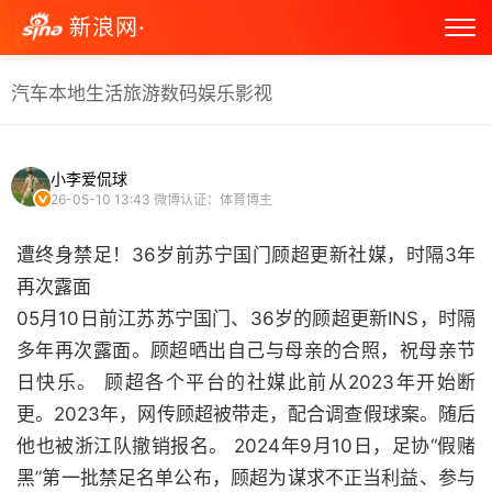
新浪网·
汽车
本地生活
旅游
数码
娱乐
影视
小李爱侃球
26-05-10 13:43
微博认证：体育博主
遭终身禁足！36岁前苏宁国门顾超更新社媒，时隔3年
再次露面
05月10日前江苏苏宁国门、36岁的顾超更新INS，时隔
多年再次露面。顾超晒出自己与母亲的合照，祝母亲节
日快乐。 顾超各个平台的社媒此前从2023年开始断
更。2023年，网传顾超被带走，配合调查假球案。随后
他也被浙江队撤销报名。 2024年9月10日，足协“假赌
黑”第一批禁足名单公布，顾超为谋求不正当利益、参与