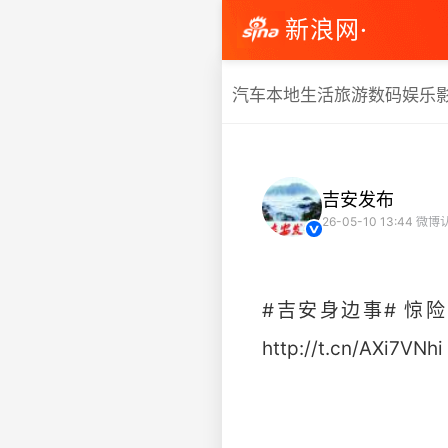
新浪网·
汽车
本地生活
旅游
数码
娱乐
吉安发布
26-05-10 13:44
微博
#吉安身边事# 惊
http://t.cn/AXi7VNhi ​