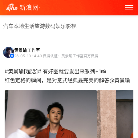
新浪网·
汽车
本地生活
旅游
数码
娱乐
影视
黄景瑜工作室
26-05-10 14:49
微博认证：黄景瑜工作室官方微博
#黄景瑜[超话]# 有好图就要发出来系列+1📸
红色定格的瞬间，是对意式经典最完美的解答@黄景瑜 ​