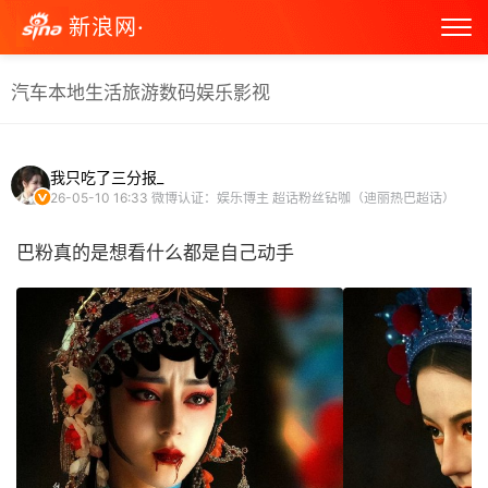
新浪网·
汽车
本地生活
旅游
数码
娱乐
影视
我只吃了三分报_
26-05-10 16:33
微博认证：娱乐博主 超话粉丝钻咖（迪丽热巴超话）
巴粉真的是想看什么都是自己动手 ​