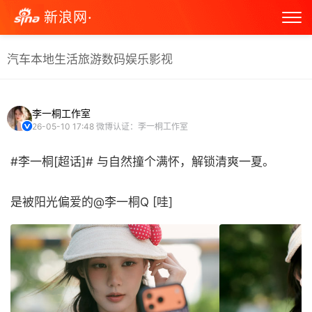
新浪网·
汽车
本地生活
旅游
数码
娱乐
影视
李一桐工作室
26-05-10 17:48
微博认证：李一桐工作室
#李一桐[超话]# 与自然撞个满怀，解锁清爽一夏。
是被阳光偏爱的@李一桐Q [哇] ​