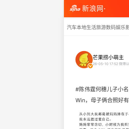
新浪网·
汽车
本地生活
旅游
数码
娱乐
芒果捞小萌主
26-05-10 17:52
微博认
#陈伟霆何穗儿子小名
Win，母子俩合照好有爱