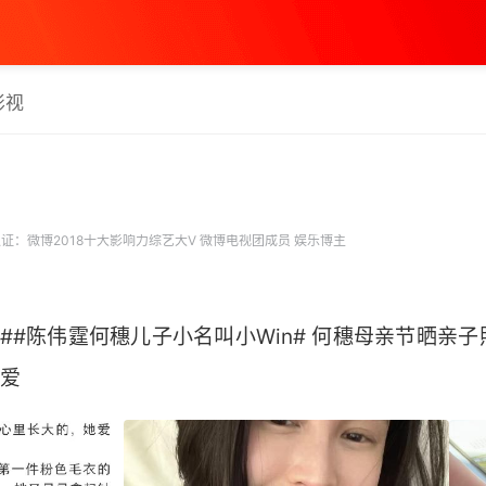
影视
证：微博2018十大影响力综艺大V 微博电视团成员 娱乐博主
##陈伟霆何穗儿子小名叫小Win# 何穗母亲节晒亲
 ​