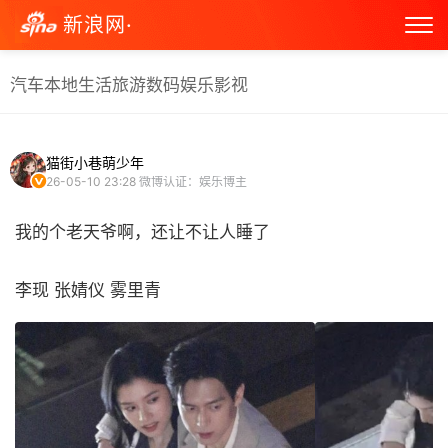
新浪网·
汽车
本地生活
旅游
数码
娱乐
影视
猫街小巷萌少年
26-05-10 23:28
微博认证：娱乐博主
我的个老天爷啊，还让不让人睡了
李现 张婧仪 雾里青 ​