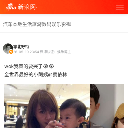
新浪网·
汽车
本地生活
旅游
数码
娱乐
影视
靠北野特
26-05-10 23:54
微博认证：娱乐博主
wok我真的要哭了😭😭
全世界最好的小阿姨@蔡依林 ​