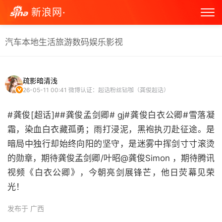
新浪网·
汽车
本地生活
旅游
数码
娱乐
影视
疏影暗清浅
26-05-11 00:41
微博认证：超话粉丝钻咖（龚俊超话）
#龚俊[超话]##龚俊孟剑卿# gj#龚俊白衣公卿#雪落凝
霜，染血白衣藏孤勇；雨打浸泥，黑袍执刃赴征途。是
暗局中独行却始终向阳的坚守，是迷雾中挥剑寸寸滚烫
的勋章，期待龚俊孟剑卿/叶昭@龚俊Simon ，期待腾讯
视频《白衣公卿》，今朝亮剑展锋芒，他日荧幕见荣
光！ ​
发布于 广西