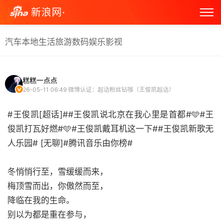
新浪网·
汽车
本地生活
旅游
数码
娱乐
影视
糕糕一点点
26-05-11 06:49
微博认证：超话粉丝钻咖（王俊凯超话）
#王俊凯[超话]##王俊凯说北京在我心里是首都#🩵#王
俊凯打瓦好燃#🩵#王俊凯戴耳机这一下##王俊凯新歌无
人乐园# [无聊]#腾讯音乐由你榜#
冬悄悄行至，雪缓缓而来，
梅顶雪而出，你傲然而至，
降临在我的生命。
别以为都是重在参与，