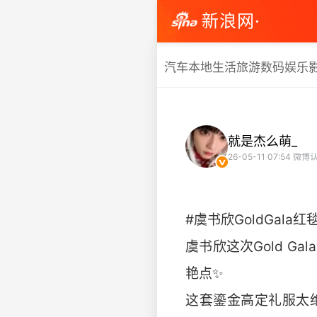
新浪网·
汽车
本地生活
旅游
数码
娱乐
就是杰么萌_
26-05-11 07:54
微博认
#虞书欣GoldGala红
虞书欣这次Gold 
艳点✨
这套鎏金高定礼服太