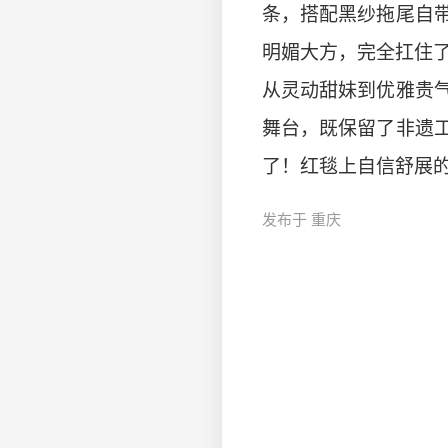
条，搭配黑纱拖尾自
明媚大方，完全扛住
从灵动甜妹到优雅贵
舞台，既保留了非遗
了！红毯上自信舒展
发布于 重庆