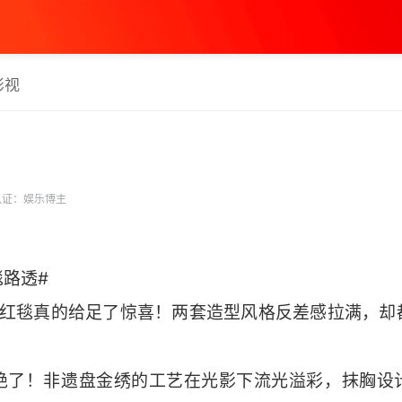
影视
证：娱乐博主
毯路透#
Gala红毯真的给足了惊喜！两套造型风格反差感拉满，
绝了！非遗盘金绣的工艺在光影下流光溢彩，抹胸设