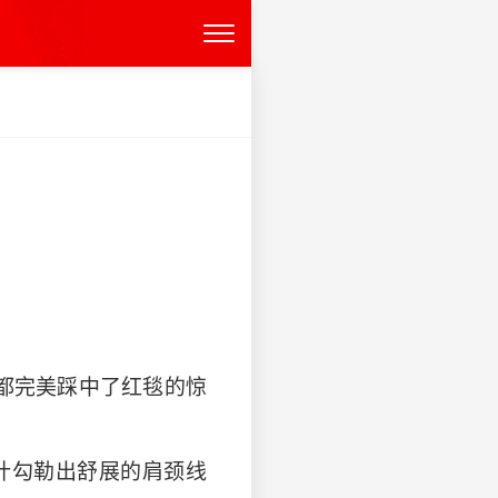
却都完美踩中了红毯的惊
计勾勒出舒展的肩颈线