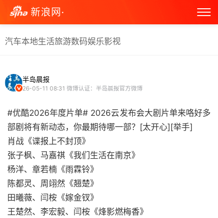
新浪网·
汽车
本地生活
旅游
数码
娱乐
影视
半岛晨报
26-05-11 08:31
微博认证：半岛晨报官方微博
#优酷2026年度片单# 2026云发布会大剧片单来咯好多
部剧将有新动态，你最期待哪一部？[太开心][举手]
肖战《谍报上不封顶》
张子枫、马嘉祺《我们生活在南京》
杨洋、章若楠《雨霖铃》
陈都灵、周翊然《翘楚》
田曦薇、闫桉《嫁金钗》
王楚然、李宏毅、闫桉《烽影燃梅香》