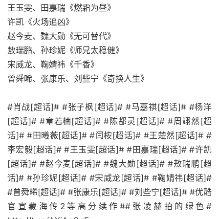
王玉雯、田嘉瑞《燃霜为昼》
许凯《火场追凶》
赵今麦、魏大勋《无可替代》
敖瑞鹏、孙珍妮《师兄太稳健》
宋威龙、鞠婧祎《千香》
曾舜晞、张康乐、刘些宁《奇换人生》
#肖战[超话]# #张子枫[超话]# #马嘉祺[超话]# #杨洋
[超话]# #章若楠[超话]# #陈都灵[超话]# #周翊然[超
话]# #田曦薇[超话]# #闫桉[超话]# #王楚然[超话]# #
李宏毅[超话]# #王玉雯[超话]# #田嘉瑞[超话]# #许凯
[超话]# #赵今麦[超话]# #魏大勋[超话]# #敖瑞鹏[超
话]# #孙珍妮[超话]# #宋威龙[超话]# #鞠婧祎[超话]#
#曾舜晞[超话]# #张康乐[超话]# #刘些宁[超话]# #优酷
官宣藏海传2等高分续作##张凌赫拍的绿色#