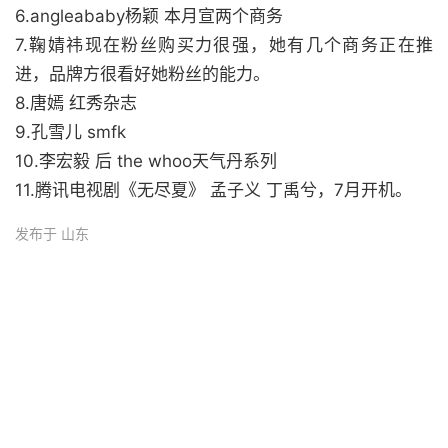
6.angleababy杨颖 本月宣两个商务
7.鞠婧祎现在粉丝购买力很强，她有几个商务正在推
进，品牌方很看好她粉丝的能力。
8.唐嫣 红秀杂志
9.孔雪儿 smfk
10.李宏毅 后 the whoo天气丹系列
11.腾讯电视剧《无尽夏》 孟子义 丁禹兮，7月开机。
发布于 山东