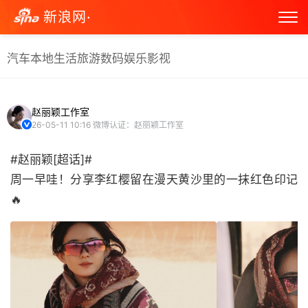
新浪网·
汽车
本地生活
旅游
数码
娱乐
影视
赵丽颖工作室
26-05-11 10:16
微博认证：赵丽颖工作室
#赵丽颖[超话]#
周一早哇！分享李红樱留在漫天黄沙里的一抹红色印记
🔥 ​