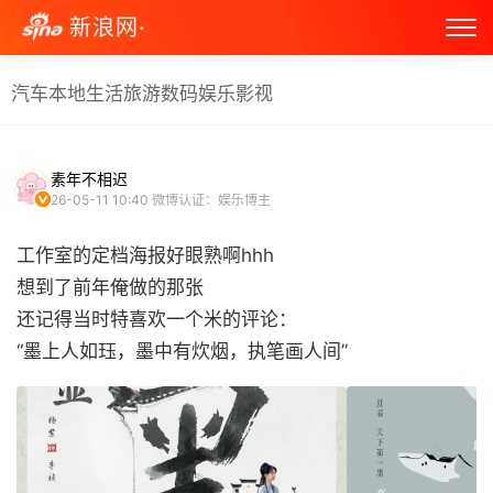
新浪网·
汽车
本地生活
旅游
数码
娱乐
影视
素年不相迟
26-05-11 10:40
微博认证：娱乐博主
工作室的定档海报好眼熟啊hhh
想到了前年俺做的那张
还记得当时特喜欢一个米的评论：
“墨上人如珏，墨中有炊烟，执笔画人间” ​