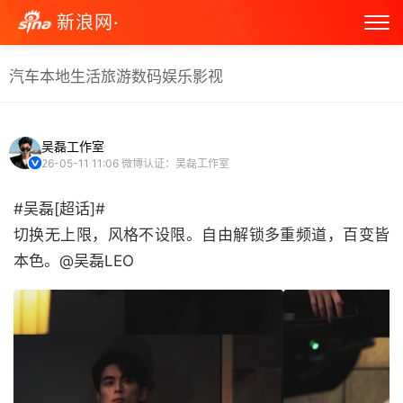
新浪网·
汽车
本地生活
旅游
数码
娱乐
影视
吴磊工作室
26-05-11 11:06
微博认证：吴磊工作室
#吴磊[超话]#
切换无上限，风格不设限。自由解锁多重频道，百变皆
本色。@吴磊LEO ​