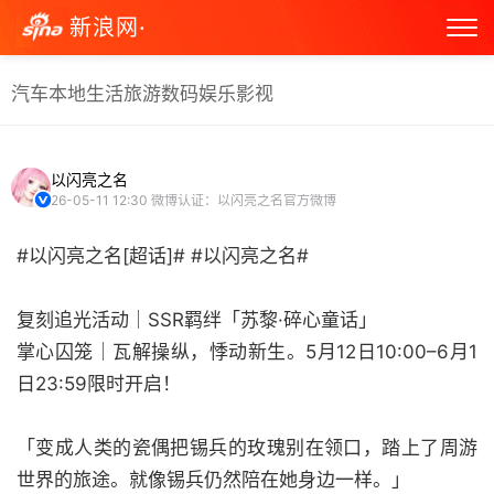
新浪网·
汽车
本地生活
旅游
数码
娱乐
影视
以闪亮之名
26-05-11 12:30
微博认证：以闪亮之名官方微博
#以闪亮之名[超话]# #以闪亮之名#
复刻追光活动｜SSR羁绊「苏黎·碎心童话」
掌心囚笼｜瓦解操纵，悸动新生。5月12日10:00–6月1
日23:59限时开启！
「变成人类的瓷偶把锡兵的玫瑰别在领口，踏上了周游
世界的旅途。就像锡兵仍然陪在她身边一样。」