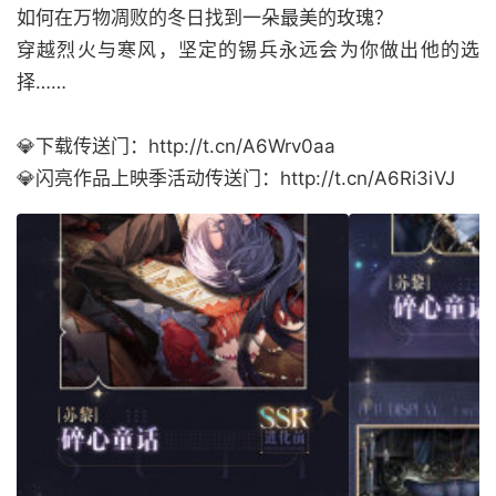
如何在万物凋败的冬日找到一朵最美的玫瑰？
穿越烈火与寒风，坚定的锡兵永远会为你做出他的选
择……
💎下载传送门：http://t.cn/A6Wrv0aa
💎闪亮作品上映季活动传送门：http://t.cn/A6Ri3iVJ