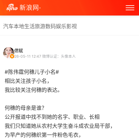
新浪网·
汽车
本地生活
旅游
数码
娱乐
影视
偲赋
26-05-11 12:47
微博认证：头像本人
#陈伟霆何穗儿子小名#
相比关注孩子小名，
我比较关注何穗的表达。
何穗的母亲是谁？
公开报道中找不到她的名字、职业、长相
我们只知道她从农村大学生奋斗成农业局干部，
为早产的何穗织第一件粉色毛衣，