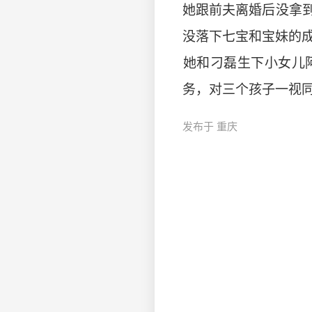
​她跟前夫离婚后没
没落下七宝和宝妹的
​她和刁磊生下小女
务，对三个孩子一视同仁，
发布于 重庆