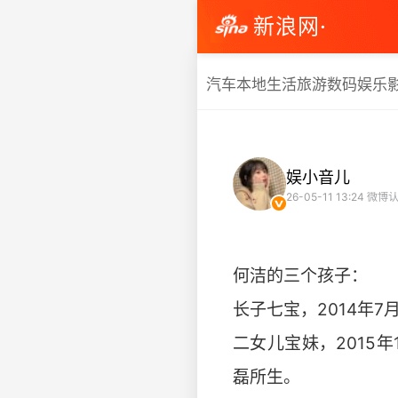
新浪网·
汽车
本地生活
旅游
数码
娱乐
娱小音儿
26-05-11 13:24
微博认
何洁的三个孩子：
长子七宝，2014年
二女儿宝妹，2015
磊所生。