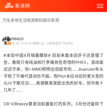
新浪网·
汽车
本地生活
旅游
数码
娱乐
影视
PRND21
26-05-11 14:10
微博认证：口腔科医生 汽车博主
#本田中国4月销量腰斩# 目前来看本田步子还是慢了
些，雅阁只有纯油和行李箱有些奇怪的PHEV，混动版
迟迟不来，你i-MMD明明出现挺早的……Avancier年头
不短了不换代混动也不搞，而Pilot本应对应的更大型的
SUV干脆空白……奥德赛真是款出色的好车，但毕竟十
几年了……
CR-V/Breeze算是目前最能打的系列，3月份还能砍下