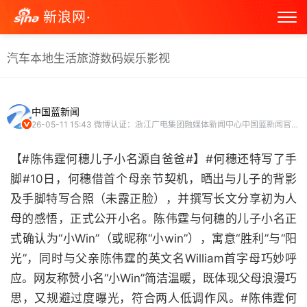
新浪网·
汽车
本地生活
旅游
数码
娱乐
影视
中国蓝新闻
26-05-11 15:43
微博认证：浙江广电集团融媒体新闻中心中国蓝新闻官方微博
【#陈伟霆何穗儿子小名源自爸爸#】#何穗还特写了手
脚#10日，何穗借首个母亲节契机，晒出与儿子的背影
及手脚特写合照（未露正脸），并撰写长文分享初为人
母的感悟，正式公开小名。陈伟霆与何穗的儿子小名正
式确认为“小Win”（或昵称“小win”），寓意“胜利”与“阳
光”，同时与父亲陈伟霆的英文名William首字母巧妙呼
应。网友称赞小名“小Win”简洁温暖，既体现父母浪漫巧
思，又规避过度曝光，符合两人低调作风。#陈伟霆何