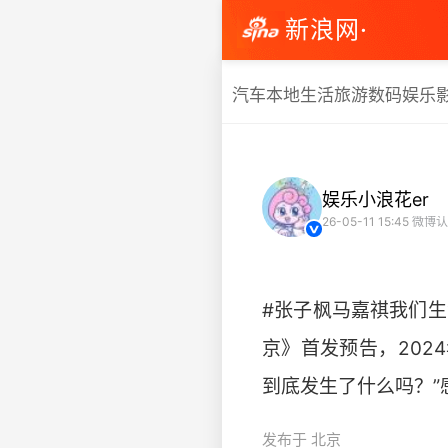
新浪网·
汽车
本地生活
旅游
数码
娱乐
娱乐小浪花er
26-05-11 15:45
微博认
#张子枫马嘉祺我们生
京》首发预告，202
到底发生了什么吗？”感觉很不错
发布于 北京