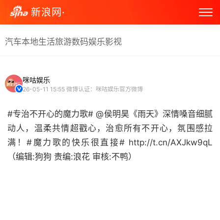
新浪网·
汽车
本地生活
旅游
数码
娱乐
影视
咪咕娱乐
26-05-11 15:55
微博认证：咪咕娱乐官方微博
#专治不开心的魔力歌# @侯明昊《雨天》深情嗓音细腻
动人，温柔共情超戳心，治愈所有不开心，氛围感拉
满！#魔力歌的快乐很直接# http://t.cn/AXJkw9qL
（编辑:狗狗 责编:浪花 审核:不鸭） ​